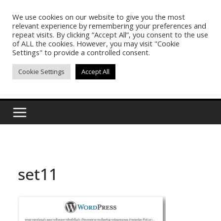
Skip
We use cookies on our website to give you the most
Pasakon Puypong
to
relevant experience by remembering your preferences and
content
repeat visits. By clicking “Accept All”, you consent to the use
of ALL the cookies. However, you may visit "Cookie
(tonypuy)
Settings" to provide a controlled consent.
Cookie Settings
Accept All
เปิดพื้นที่การเรียนรู้และพร้อมแบ่งปันของผม
set11