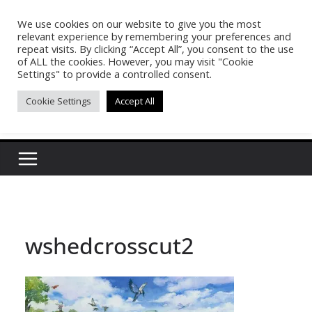
Skip
We use cookies on our website to give you the most
Pasakon Puypong
to
relevant experience by remembering your preferences and
content
repeat visits. By clicking “Accept All”, you consent to the use
of ALL the cookies. However, you may visit "Cookie
(tonypuy)
Settings" to provide a controlled consent.
Cookie Settings
Accept All
เปิดพื้นที่การเรียนรู้และพร้อมแบ่งปันของผม
wshedcrosscut2