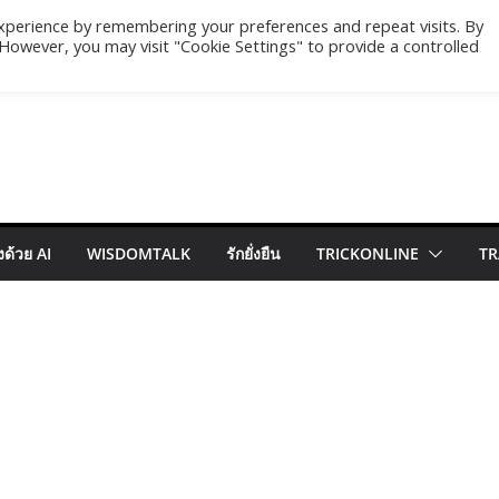
xperience by remembering your preferences and repeat visits. By
. However, you may visit "Cookie Settings" to provide a controlled
ด้วย AI
WISDOMTALK
รักยั่งยืน
TRICKONLINE
TR