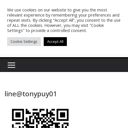
Skip
We use cookies on our website to give you the most
Pasakon Puypong
to
relevant experience by remembering your preferences and
content
repeat visits. By clicking “Accept All”, you consent to the use
of ALL the cookies. However, you may visit "Cookie
(tonypuy)
Settings" to provide a controlled consent.
Cookie Settings
Accept All
เปิดพื้นที่การเรียนรู้และพร้อมแบ่งปันของผม
line@tonypuy01