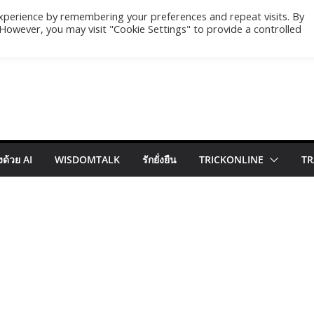
xperience by remembering your preferences and repeat visits. By
. However, you may visit "Cookie Settings" to provide a controlled
ด้วย AI
WISDOMTALK
รักยั่งยืน
TRICKONLINE
TR