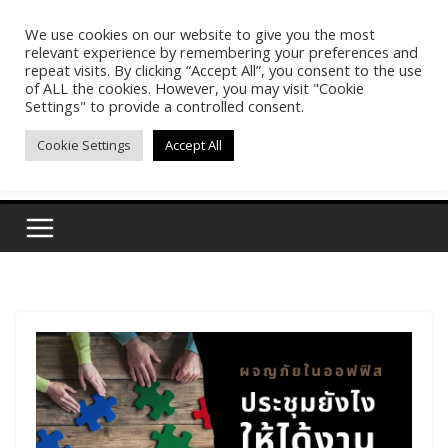
Skip
We use cookies on our website to give you the most
Pasakon Puypong
to
relevant experience by remembering your preferences and
content
repeat visits. By clicking “Accept All”, you consent to the use
of ALL the cookies. However, you may visit "Cookie
(tonypuy)
Settings" to provide a controlled consent.
Cookie Settings
Accept All
เปิดพื้นที่การเรียนรู้และพร้อมแบ่งปันของผม