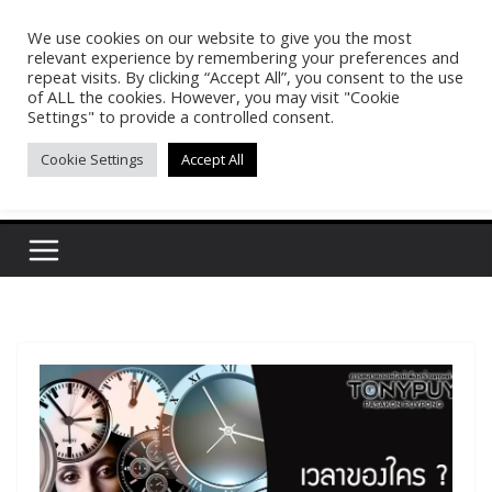
Skip
We use cookies on our website to give you the most
Pasakon Puypong
to
relevant experience by remembering your preferences and
content
repeat visits. By clicking “Accept All”, you consent to the use
of ALL the cookies. However, you may visit "Cookie
(tonypuy)
Settings" to provide a controlled consent.
Cookie Settings
Accept All
เปิดพื้นที่การเรียนรู้และพร้อมแบ่งปันของผม