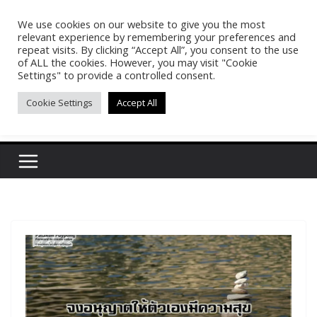
Skip
We use cookies on our website to give you the most
Pasakon Puypong
to
relevant experience by remembering your preferences and
content
repeat visits. By clicking “Accept All”, you consent to the use
of ALL the cookies. However, you may visit "Cookie
(tonypuy)
Settings" to provide a controlled consent.
Cookie Settings
Accept All
เปิดพื้นที่การเรียนรู้และพร้อมแบ่งปันของผม