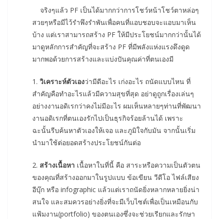
จริงๆแล้ว PF เป็นได้มากกว่าการโชว์หน้าโชว์ตาหล่อๆ
สวยๆหรือมีไว้รำพึงรำพันเพื่อคนที่แอบชอบจะแอบมาเห็น
บ้าง แต่เราสามารถสร้าง PF ให้มีประโยชน์มากกว่านั้นได้
มาดูหลักการสำคัญที่จะสร้าง PF ที่มีพลังแห่งแรงดึงดูด
มากพอด้วยการสร้างและแบ่งปันคุณค่าที่ตนเองมี
1.
วิเคราะห์ตัวเอง
ว่ามีดีอะไร เก่งอะไร ถนัดแบบไหน ที่
สำคัญคือทำอะไรแล้วมีความสุขที่สุด อย่าดูถูกเรื่องเล่นๆ
อย่างงานอดิเรกว่าคงไม่มีอะไร ผมเห็นหลายๆท่านที่พัฒนา
งานอดิเรกที่ตนเองรักไปเป็นธุรกิจร้อยล้านได้ เพราะ
ฉะนั้นรีบค้นหาตัวเองให้เจอ และภูมิใจกับมัน จากนั้นเริ่ม
นำมาใช้ต่อยอดสร้างประโยชน์กันต่อ
2.
สร้างเนื้อหา
เนื้อหาในที่นี้ คือ สาระหรือความเป็นตัวตน
ของคุณที่สร้างออกมาในรูปแบบ ข้อเขียน วีดีโอ ไฟล์เสียง
อีบุ๊ก หรือ infographic แล้วแต่เราถนัดยิ่งหลากหลายยิ่งน่า
สนใจ และสมควรอย่างยิ่งที่จะมีเว็บไซต์เพื่อเป็นเหมือนกับ
แฟ้มงาน(portfolio) ของตนเองซึ่งจะช่วยเรียกและรักษา