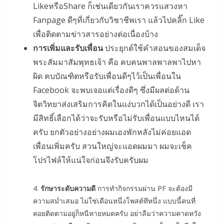
LikeหรือShare ก็เช่นเดียวกันเราควรแสวงหา
Fanpage ดีๆที่เกี่ยวกับวิชาชีพเรา แล้วไปคลิ๊ก Like
เพื่อติดตามข่าวสารอย่างต่อเนื่องบ้าง
การเพิ่มและรับเพื่อน
ประยุกต์ใช้คำสอนของสมเด็จ
พระสัมมาสัมพุทธเจ้า คือ คบคนพาลพาลพาไปหา
ผิด คบบัณฑิตหรือรับเพื่อนดีๆไว้เป็นเพื่อนใน
Facebook จะพบเจอแต่เรื่องดีๆ ซึ่งมีผลต่อด้าน
จิตวิทยาส่งเสริมการคิดในแง่บวกได้เป็นอย่างดี เรา
มีสิทธิ์เลือกได้ว่าจะรับหรือไม่รับเพื่อนแบบไหนได้
ครับ ยกตัวอย่างอย่างผมเองพักหลังไม่ค่อยแอด
เพื่อนเพิ่มครับ สวนใหญ่จะแอดผมมา ผมจะเช็ค
โปรไฟล์ให้แน่ใจก่อนจึงรับครับผม
4.
รักษาระดับความดี
การทำกิจกรรมผ่าน PF จะต้องมี
ความสม่ำเสมอ ไม่ใช่เดือนหนึ่งโพสต์ทีหนึ่ง แบบนี้คนที่
คอยติดตามอยู่ก็หนีหายหมดครับ อย่าลืมว่าความคาดหวัง