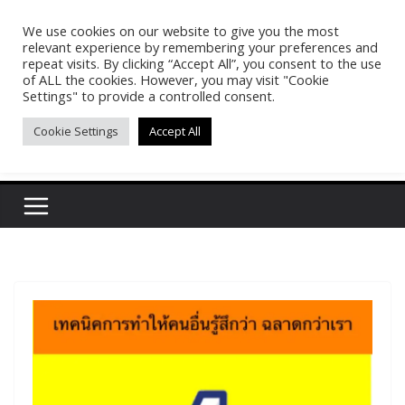
Skip
We use cookies on our website to give you the most
Pasakon Puypong
to
relevant experience by remembering your preferences and
content
repeat visits. By clicking “Accept All”, you consent to the use
of ALL the cookies. However, you may visit "Cookie
(tonypuy)
Settings" to provide a controlled consent.
Cookie Settings
Accept All
เปิดพื้นที่การเรียนรู้และพร้อมแบ่งปันของผม