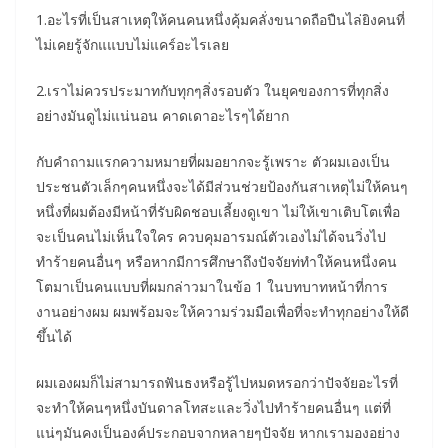
1.อะไรที่เป็นสาเหตุให้คนคนหนึ่งคุ้มคลั่งขนาดถือปืนไล่ยิงคนที่
ไม่เคยรู้จักแแบบไม่แคร์อะไรเลย
2.เราไม่ควรประมาทกับทุกๆสิ่งรอบตัว ในยุคของการที่ทุกสิ่ง
อย่างมันดูไม่แน่นอน คาดเดาอะไรๆได้ยาก
กับคำถามแรกความหมายที่ผมอยากจะรู้เพราะ ตัวผมเองเป็น
ประชนตัวเล็กๆคนหนึ่งจะได้มีส่วนช่วยป้องกันสาเหตุไม่ให้คนๆ
หนึ่งที่ผมต้องมีหน้าที่รับผิดชอบเลี้ยงดูเขา ไม่ให้เขาเติบโตเพื่อ
จะเป็นคนไม่เห็นใจใคร ควบคุมอารมณ์ตัวเองไม่ได้จนวิ่งไป
ทำร้ายคนอื่นๆ หรือหากมีการศึกษาถึงปัจจัยท่ทำให้คนหนึ่งคน
โตมาเป็นคนแบบที่ผมกล่าวมาในข้อ 1 ในบทบาทหน้าที่การ
งานอย่างผม ผมพร้อมจะให้ความร่วมมือเพื่อที่จะทำทุกอย่างให้ดี
ขึ้นได้
ผมเองผมก็ไม่สามารถฟันธงหรือรู้ไปหมดหรอกว่าปัจจัยอะไรที่
จะทำให้คนๆหนึ่งบันดาลโทสะและวิ่งไปทำร้ายคนอื่นๆ แต่ที่
แน่ๆมันคงเป็นองค์ประกอบจากหลายๆปัจจัย หากเรามองอย่าง