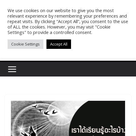
Skip
We use cookies on our website to give you the most
Pasakon Puypong
to
relevant experience by remembering your preferences and
content
repeat visits. By clicking “Accept All”, you consent to the use
of ALL the cookies. However, you may visit "Cookie
(tonypuy)
Settings" to provide a controlled consent.
Cookie Settings
Accept All
เปิดพื้นที่การเรียนรู้และพร้อมแบ่งปันของผม