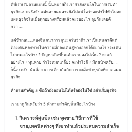
ดีที่เราเริ่มถามแบบนี้ นั้นหมายถึงเรากำลังสนใจในการเริ่มทำ
ธุรกิจแบบจริงจัง แต่หลายคนอาจยังไม่แน่ใจว่าจะทำไปทำไมอะ
แผนธุรกิจในเมื่อทุกอย่างพร้อมแล้วจะรออะไร ลุยกันเลยดี
กว่า…..
แต่ช้าก่อน….ลองจินตนาการดูนะครับว่าถ้าเราเป็นคนตาดีแต่
ต้องเดินหลงทางในความมืดจะเดินสู่ทางออกได้อย่างไร ?จะเดิน
ไปชนอะไรบ้าง ? ปัญหาเกิดขึ้นแล้วเรามองไม่เห็น ? จะแก้
อย่างไร ? ทุนหาย กำไรหมดเกลี้ยง จะทำไงดี ? มืดสนิทครับ…..
ก็นี้ละครับ มันคืออาการเดียวกันกับการลงมือทำธุรกิจที่ขาดแผน
ธุรกิจ
คำถามสำคัญ 5 ข้อถ้ายังตอบไม่ได้หรือยังไม่ใช่ อย่าเริ่มธุรกิจ
เรามาดูกันครับว่า 5 คำถามสำคัญนั้นมีอะไรบ้าง
วิเคราะห์คู่แข็ง เช่น จุดขาย,วิธีการที่ใช้
ขาย,เทคนิคต่างๆ ที่เขาทำแล้วประสบความสำเร็จ