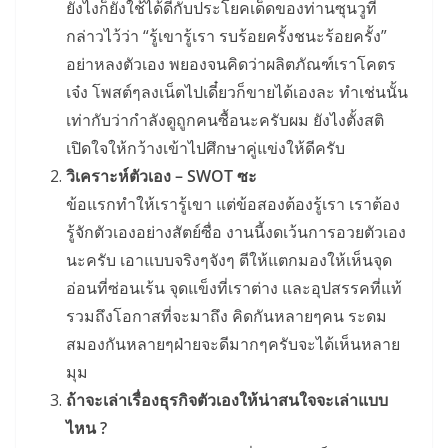
ยังไงก็ยังใช้ได้ดีกับประโยคเด็ดของท่านซุนวูที่
กล่าวไว้ว่า “รู้เขารู้เรา รบร้อยครั้งชนะร้อยครั้ง”
อย่าหลงตัวเอง พยองจนคิดว่าผลิตภัณฑ์เราโคตร
เจ๋ง โพสต์ๆลงเน็ตไปเดี๋ยวก็ขายได้เองละ ทำเช่นนั้น
เท่ากับว่ากำลังดูถูกคนซื้อนะครับผม ยังไงตั้งสติ
เปิดใจให้กว้างเข้าไปศึกษาคู่แข่งให้ดีครับ
วิเคราะห์ตัวเอง – SWOT ซะ
ข้อแรกทำให้เรารู้เขา แต่ข้อสองต้องรู้เรา เราต้อง
รู้จักตัวเองอย่างสัตย์ซื่อ งานนี้งดเว้นการอวยตัวเอง
นะครับ เอาแบบจริงๆจังๆ ตีให้แตกมองให้เห็นจุด
อ่อนที่ซ่อนเร้น จุดแข็งที่เราต่าง และอุปสรรคที่แท้
รวมถึงโอกาสที่จะมาถึง คิดกันหลายๆคน ระดม
สมองกันหลายๆฝ่ายจะดีมากๆครับจะได้เห็นหลาย
มุม
ถ้าจะเล่าเรื่องธุรกิจตัวเองให้น่าสนใจจะเล่าแบบ
ไหน ?