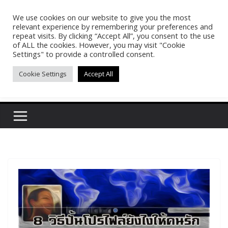
Skip
We use cookies on our website to give you the most
Pasakon Puypong
to
relevant experience by remembering your preferences and
content
repeat visits. By clicking “Accept All”, you consent to the use
of ALL the cookies. However, you may visit "Cookie
(tonypuy)
Settings" to provide a controlled consent.
Cookie Settings
Accept All
เปิดพื้นที่การเรียนรู้และพร้อมแบ่งปันของผม