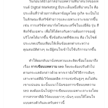
วันก่อนได้มีโอกาสอ่านบทความที่น่าสนใจของเท
รนด์ Digital Marketing มีประเด็นหนึ่งที่น่าสนใจ คือ
ประเด็นที่ว่าด้วยการค้นหาข้อมูลโดย กูเกิล จะเป็นไป
ในลักษณะที่เสริซ์คำยาวๆและเฉพาะเจาะจงมากขึ้น
เช่น การเสริซ์หาสมาร์ทโฟนจะเสริ์ซในแง่ยี่ห้อ รุ่น สี
ฟังก์ชั่นเฉพาะ เพื่อให้ได้ตรงกับความต้องการของผู้
บริโภคได้มากขึ้น ซึ่งข้อสังเกตที่ชัดเจน คือ เว็บไซต์
ประเภทเปรียบเทียบให้เห็นข้อแตกต่างระหว่าง
คุณสมบัติต่างๆ จะมีผู้สนใจเข้าไปใช้บริการมากขึ้น
ทำให้ผมกลับมานั่งทบทวนและคิดเชื่อมโยงมาถึง
เรื่อง
การเขียนบทความ seo
ก็คงจะต้องปรับตัวไป
ตามกระแสดังกล่าวด้วย หากเรายังใช้วิธีการเดิมๆ
เสาะหาแต่คีย์เวิร์ดยอดฮิต การแข่งขันสูงๆ คงไม่ทัน
เขาแน่นอน ฉะนั้นแนวโน้มของการเขียนบทความ
seo คงต้องเน้นไปสู่การเขียนแบบเฉพาะเจาะจงโดย
การสรรหาคีย์เวิร์ดแบบยาวๆ เน้นๆ แบบให้โดนใจ
แบบตรงตัวกันละครับคราวนี้