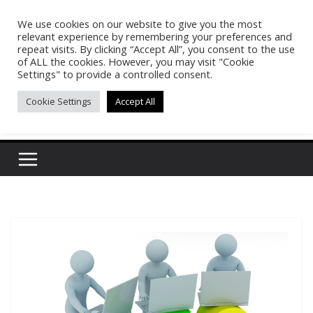
Skip
We use cookies on our website to give you the most
Pasakon Puypong
to
relevant experience by remembering your preferences and
content
repeat visits. By clicking “Accept All”, you consent to the use
of ALL the cookies. However, you may visit "Cookie
(tonypuy)
Settings" to provide a controlled consent.
Cookie Settings
Accept All
เปิดพื้นที่การเรียนรู้และพร้อมแบ่งปันของผม