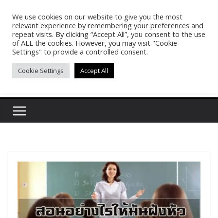
Skip
We use cookies on our website to give you the most
Pasakon Puypong
to
relevant experience by remembering your preferences and
content
repeat visits. By clicking “Accept All”, you consent to the use
of ALL the cookies. However, you may visit "Cookie
(tonypuy)
Settings" to provide a controlled consent.
Cookie Settings
Accept All
เปิดพื้นที่การเรียนรู้และพร้อมแบ่งปันของผม