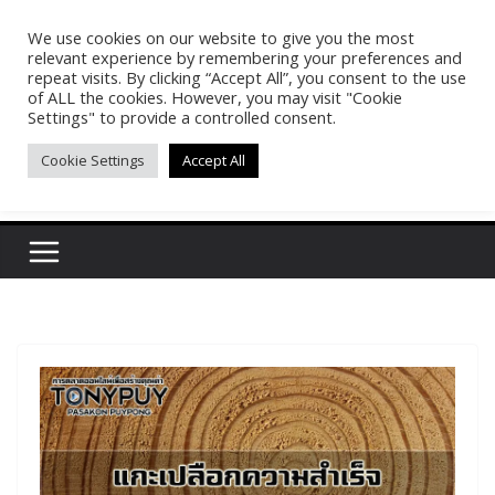
Skip
We use cookies on our website to give you the most
Pasakon Puypong
to
relevant experience by remembering your preferences and
content
repeat visits. By clicking “Accept All”, you consent to the use
of ALL the cookies. However, you may visit "Cookie
(tonypuy)
Settings" to provide a controlled consent.
Cookie Settings
Accept All
เปิดพื้นที่การเรียนรู้และพร้อมแบ่งปันของผม