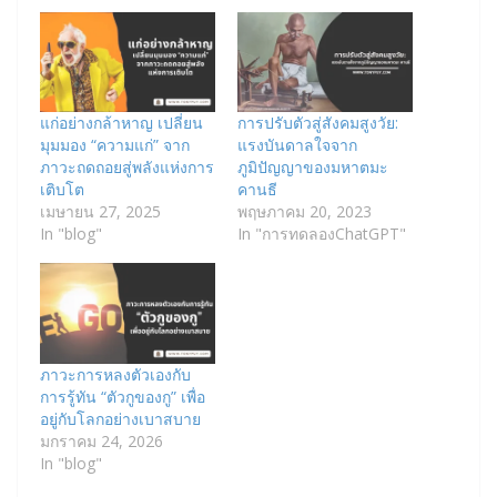
แก่อย่างกล้าหาญ เปลี่ยน
การปรับตัวสู่สังคมสูงวัย:
มุมมอง “ความแก่” จาก
แรงบันดาลใจจาก
ภาวะถดถอยสู่พลังแห่งการ
ภูมิปัญญาของมหาตมะ
เติบโต
คานธี
เมษายน 27, 2025
พฤษภาคม 20, 2023
In "blog"
In "การทดลองChatGPT"
ภาวะการหลงตัวเองกับ
การรู้ทัน “ตัวกูของกู” เพื่อ
อยู่กับโลกอย่างเบาสบาย
มกราคม 24, 2026
In "blog"