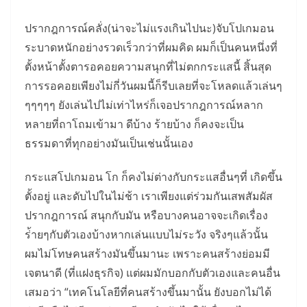
ปรากฎการณ์คลั่ง(น่าจะไม่แรงเกินไปนะ)จับโปเกมอน
ระบาดหนักอย่างรวดเร็วกว่าที่ผมคิด ผมก็เป็นคนหนึ่งที่
ตั้งหน้าตั้งตารอคอยความสนุกที่ไม่ตกกระแสนี้ สิ้นสุด
การรอคอยเพียงไม่กี่วันผมนี้ก็รีบเลยที่จะโหลดแล้วเล่นๆ
ๆๆๆๆๆ ยังเล่นไปไม่เท่าไหร่ก็เจอปรากฎการณ์หลาก
หลายที่ถาโถมเข้ามา ดีบ้าง ร้ายบ้าง ก็คงจะเป็น
ธรรมดาที่ทุกอย่างมันเป็นเช่นนั้นเอง
กระแสโปเกมอน โก ก็คงไม่ต่างกับกระแสอื่นๆที่ เกิดขึ้น
ตั้งอยู่ และดับไปในไม่ช้า เราเพียงแต่ร่วมกันเสพสัมผัส
ปรากฎการณ์ สนุกกับมัน หรือบางคนอาจจะเกิดเรื่อง
ร่้ายๆกับตัวเองบ้างหากเล่นแบบไม่ระวัง จริงๆแล้วนั้น
ผมไม่โทษคนสร้างมันขึ้นมานะ เพราะคนสร้างย่อมมี
เจตนาดี (ที่แฝงธุรกิจ) แต่ผมมักบอกกับตัวเองและคนอื่น
เสมอว่า “เทคโนโลยีที่คนสร้างขึ้นมานั้น ยังบอกไม่ได้