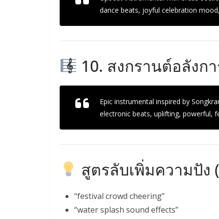
dance beats, joyful celebration mood,
10. สงกรานต์อลังก
Epic instrumental inspired by Songkra
electronic beats, uplifting, powerful, 
สูตรลับเพิ่มความปัง 
“festival crowd cheering”
“water splash sound effects”