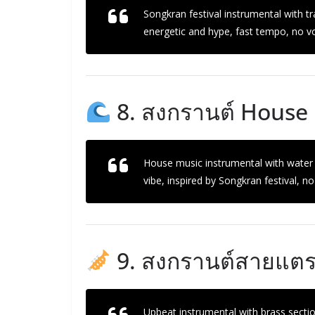
Songkran festival instrumental with t
energetic and hype, fast tempo, no vo
8. สงกรานต์ House 
House music instrumental with water s
vibe, inspired by Songkran festival, no
9. สงกรานต์สายแตร
Upbeat instrumental with brass section