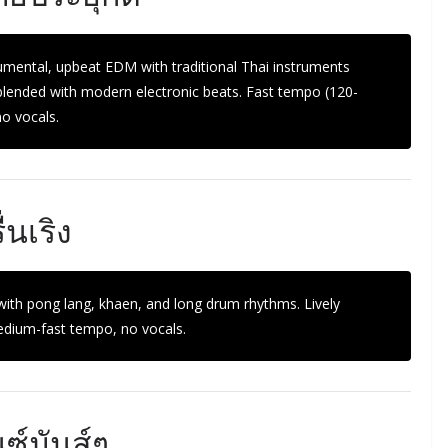
rumental, upbeat EDM with traditional Thai instruments
blended with modern electronic beats. Fast tempo (120-
no vocals.
่นเริง
with pong lang, khaen, and long drum rhythms. Lively
medium-fast tempo, no vocals.
์มันส์ๆ