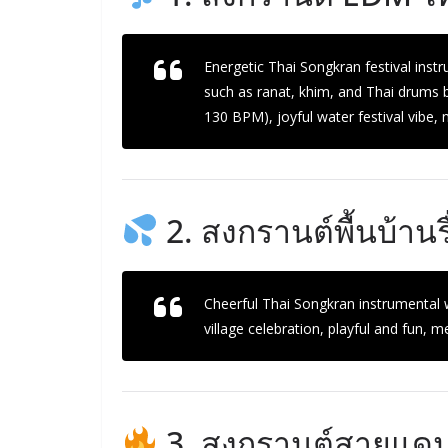
Energetic Thai Songkran festival inst
such as ranat, khim, and Thai drums 
130 BPM), joyful water festival vibe, 
2. สงกรานต์พื้นบ้านรื
Cheerful Thai Songkran instrumental 
village celebration, playful and fun, 
3. สงกรานต์สายแดนซ