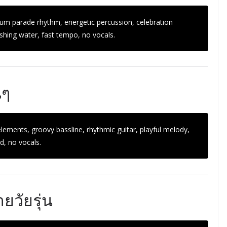
rum parade rhythm, energetic percussion, celebration
hing water, fast tempo, no vocals.
นๆ
elements, groovy bassline, rhythmic guitar, playful melody,
, no vocals.
ยวัยรุ่น