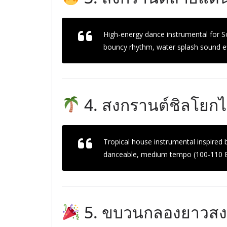
High-energy dance instrumental for So
bouncy rhythm, water splash sound eff
4. สงกรานต์ชิลโยกไ
Tropical house instrumental inspired
danceable, medium tempo (100-110 B
5. ขบวนกลองยาวสง