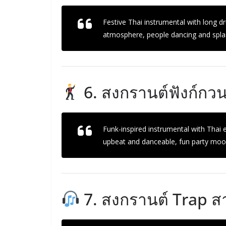
Festive Thai instrumental with long d
atmosphere, people dancing and splas
6. สงกรานต์ฟังก์กว
Funk-inspired instrumental with Thai 
upbeat and danceable, fun party mood
7. สงกรานต์ Trap สา