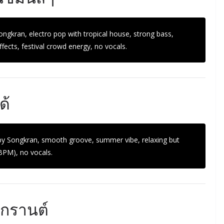
ngkran, electro pop with tropical house, strong bass,
ects, festival crowd energy, no vocals.
ด้
 by Songkran, smooth groove, summer vibe, relaxing but
PM), no vocals.
กรานต์