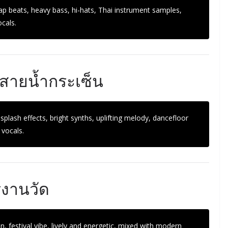
rap beats, heavy bass, hi-hats, Thai instrument samples,
cals.
สายน้ำกระเซ็น
plash effects, bright synths, uplifting melody, dancefloor
 vocals.
งานวัด
, festival vibe, lively and energetic, mixed with modern