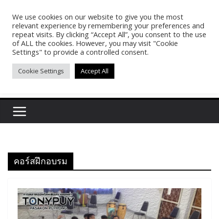
Skip
We use cookies on our website to give you the most
Pasakon Puypong
to
relevant experience by remembering your preferences and
content
repeat visits. By clicking “Accept All”, you consent to the use
of ALL the cookies. However, you may visit "Cookie
(tonypuy)
Settings" to provide a controlled consent.
Cookie Settings
Accept All
เปิดพื้นที่การเรียนรู้และพร้อมแบ่งปันของผม
คอร์สฝึกอบรม