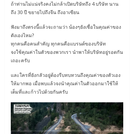
ถ้าท่านไม่แน่จริงคงไม่กล้าเปิ
ดบริษัทถึง 4 บริษัท นาน
ถึง 30 ปี ขยายไปถึงจีน ถึงอาเซียน
ฟังมาถึงตรงนี้แล้วจะถามว่า น้องๆยังเชื่อในคุณค่าของ
ตั
งเองไหม?
ทุกคนคือคนสำคัญ ทุกคนคือแบรนด์ของบริษัท
จงใช้คุณค่าในตัวของพวกเรา นำพาให้บริษัทอยู่รอดกัน
เถอะครั
บ
และใครที่ยังกลัวอยู่ต้องรี
บทบทวนถึงคุณค่าของตัวเอง
ให้
มากพอ เมื่อพบแล้วจงนำคุณค่าในตั
วออกมาใช้ให้
เต็มที่และก้าวไปด้
วยกันครับ