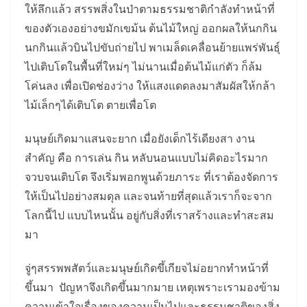
ให้ลึกแล้ว สรรพสิ่งในป่าตามธรรมชาติกำลังทำหน้าที่
ของตัวเองอย่างขมักเขม้น ต้นไม้ใหญ่ ออกผลให้นกกิน
นกกินแล้วบินไปขับถ่ายไป พาเมล็ดเคลื่อนย้ายแพร่พันธุ์
ไปเติบโตในพื้นที่ใหม่ๆ ไม่นานเมื่อต้นไม้แก่ตัว ก็ล้ม
โค่นลง เพื่อเปิดช่องว่าง ให้แสงแดดลงมาสัมผัสให้กล้า
ไม้เล็กๆได้เติบโต ตายเพื่อโต
มนุษย์เกิดมาแสนจะยาก เมื่อยังเด็กไร้เดียงสา งาน
สำคัญ คือ การเล่น กิน หลับนอนแบบไม่คิดอะไรมาก
จวบจนเติบโต จึงเริ่มพอกพูนด้วยภาระ ที่เราต้องจัดการ
ให้เป็นไปอย่างสมดุล และจนท้ายที่สุดแล้วเราก็จะจาก
โลกนี้ไป แบบไหนนั้น อยู่กับสิ่งที่เราสร้างและทำสะสม
มา
จู่ๆสรรพพสัตว์และมนุษย์เกิดขึ้เกียจไม่อยากทำหน้าที่
ขึ้นมา ปัญหาจึงเกิดขึ้นมากมาย เหตุเพราะเรามองข้าม
ความเข้าใจเรื่องของความเป็นไปและธรรมชาติของสิ่ง