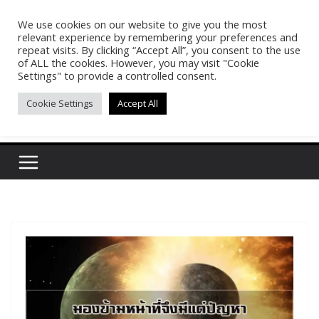
Skip
We use cookies on our website to give you the most
Pasakon Puypong
to
relevant experience by remembering your preferences and
content
repeat visits. By clicking “Accept All”, you consent to the use
of ALL the cookies. However, you may visit "Cookie
(tonypuy)
Settings" to provide a controlled consent.
Cookie Settings
Accept All
เปิดพื้นที่การเรียนรู้และพร้อมแบ่งปันของผม