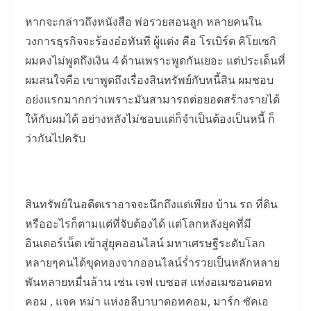
หากจะกล่าวถึงหนังสือ พ่อรวยสอนลูก หลายคนใน
วงการธุรกิจจะร้องอ๋อทันที ผู้แต่ง คือ โรเบิร์ต คิโยเซกิ
ผมคงไม่พูดถึงเงิน 4 ด้านเพราะพูดกันเยอะ แต่ประเด็นที่
ผมสนใจคือ เขาพูดถึงเรื่องสินทรัพย์กับหนี้สิน ผมชอบ
อย่งแรกมากกว่าเพราะมันสามารถต่อยอดสร้างรายได้
ให้กับผมได้ อย่างหลังไม่ชอบแต่ก็จำเป็นต้องเป็นหนี้ ก็
ว่ากันไปครับ
สินทรัพย์ในอดีตเราอาจจะนึกถึงแต่เพียง บ้าน รถ ที่ดิน
หรืออะไรก็ตามแต่ที่จับต้องได้ แต่โลกหลังยุคที่มี
อินเตอร์เน็ต เข้าสู่ยุคออนไลน์ มหาเศรษฐีระดับโลก
หลายๆคนได้ขุดทองจากออนไลน์ร่ำรวยเป็นหลักหลาย
พันหลายหมื่นล้าน เช่น เจฟ เบซอส แห่งอเมซอนดอท
คอม , แจค หม่า แห่งอลีบาบาดอทคอม, มาร์ก ซัคเอ