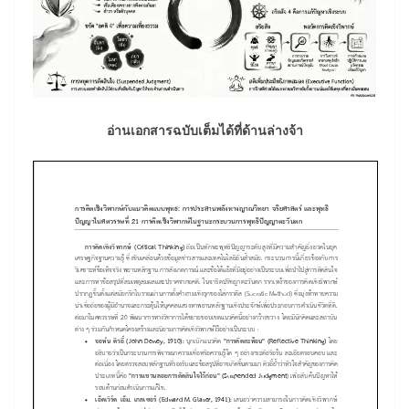
อ่านเอกสารฉบับเต็มได้ที่ด้านล่างจ้า