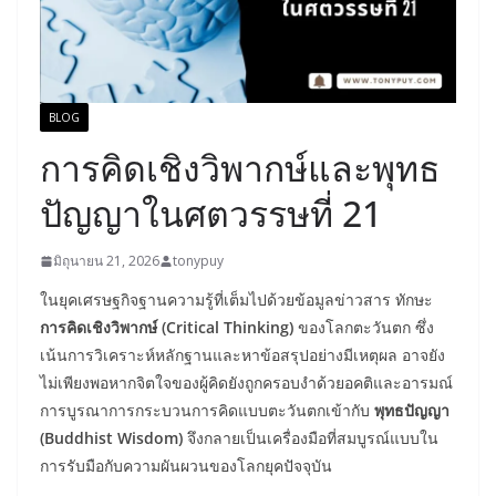
BLOG
การคิดเชิงวิพากษ์และพุทธ
ปัญญาในศตวรรษที่ 21
มิถุนายน 21, 2026
tonypuy
ในยุคเศรษฐกิจฐานความรู้ที่เต็มไปด้วยข้อมูลข่าวสาร ทักษะ
การคิดเชิงวิพากษ์ (Critical Thinking)
ของโลกตะวันตก ซึ่ง
เน้นการวิเคราะห์หลักฐานและหาข้อสรุปอย่างมีเหตุผล อาจยัง
ไม่เพียงพอหากจิตใจของผู้คิดยังถูกครอบงำด้วยอคติและอารมณ์
การบูรณาการกระบวนการคิดแบบตะวันตกเข้ากับ
พุทธปัญญา
(Buddhist Wisdom)
จึงกลายเป็นเครื่องมือที่สมบูรณ์แบบใน
การรับมือกับความผันผวนของโลกยุคปัจจุบัน