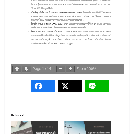
Page
1
/
14
Zoom
100%
Related