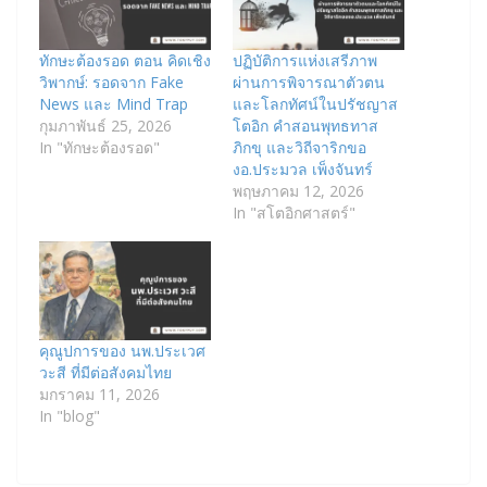
ทักษะต้องรอด ตอน คิดเชิง
ปฏิบัติการแห่งเสรีภาพ
วิพากษ์: รอดจาก Fake
ผ่านการพิจารณาตัวตน
News และ Mind Trap
และโลกทัศน์ในปรัชญาส
กุมภาพันธ์ 25, 2026
โตอิก คำสอนพุทธทาส
In "ทักษะต้องรอด"
ภิกขุ และวิถีจาริกขอ
งอ.ประมวล เพ็งจันทร์
พฤษภาคม 12, 2026
In "สโตอิกศาสตร์"
คุณูปการของ นพ.ประเวศ
วะสี ที่มีต่อสังคมไทย
มกราคม 11, 2026
In "blog"